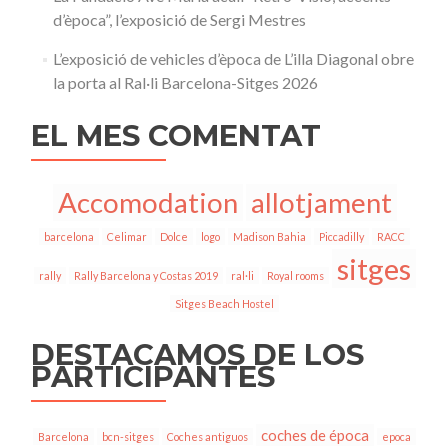
d’època”, l’exposició de Sergi Mestres
L’exposició de vehicles d’època de L’illa Diagonal obre
la porta al Ral·li Barcelona-Sitges 2026
EL MES COMENTAT
Accomodation
allotjament
barcelona
Celimar
Dolce
logo
Madison Bahia
Piccadilly
RACC
sitges
rally
Rally Barcelona y Costas 2019
ral·li
Royal rooms
Sitges Beach Hostel
DESTACAMOS DE LOS
PARTICIPANTES
coches de época
Barcelona
bcn-sitges
Coches antiguos
epoca