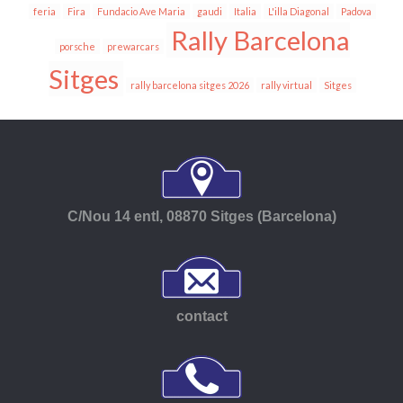
feria
Fira
Fundacio Ave Maria
gaudi
Italia
L'illa Diagonal
Padova
Rally Barcelona
porsche
prewarcars
Sitges
rally barcelona sitges 2026
rally virtual
Sitges
C/Nou 14 entl, 08870 Sitges (Barcelona)
contact