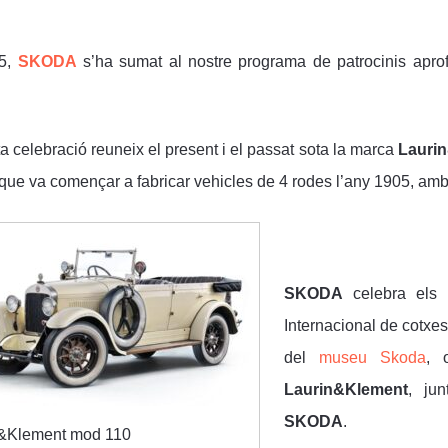
25,
SKODA
s’ha sumat al nostre programa de patrocinis aprofi
.
 celebració reuneix el present i el passat sota la marca
Lauri
que va començar a fabricar vehicles de 4 rodes l’any 1905, amb 
SKODA
celebra els 
Internacional de cotxe
del
museu Skoda
, 
Laurin&Klement
, ju
SKODA
.
n&Klement mod 110