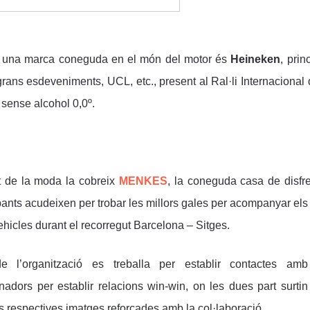
una marca coneguda en el món del motor és
Heineken
, pri
 grans esdeveniments, UCL, etc., present al Ral·li Internaciona
 sense alcohol 0,0º.
t de la moda la cobreix
MENKES
, la coneguda casa de disfre
pants acudeixen per trobar les millors gales per acompanyar els
hicles durant el recorregut Barcelona – Sitges.
 l’organització es treballa per establir contactes amb
inadors per establir relacions win-win, on les dues part surtin
s respectives imatges reforçades amb la col·laboració.