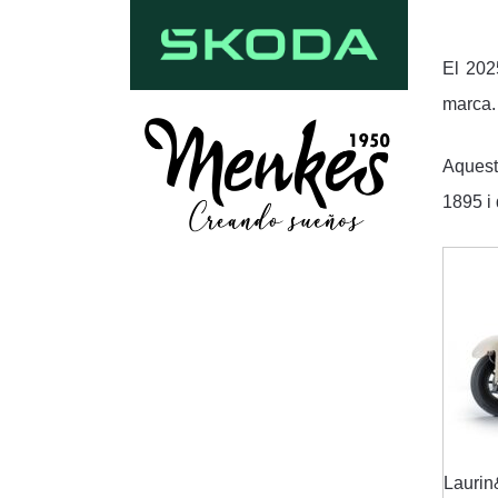
El 20
marca
Aquesta
1895 i 
Lauri