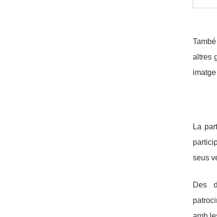
També 
altres
imatge
La par
partici
seus ve
Des de
patroc
amb le