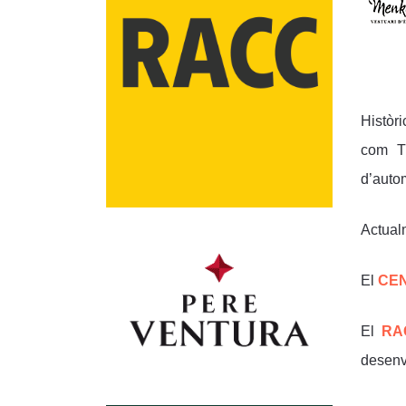
Històri
com T
d’auto
Actual
El
CEN
El
R
desenv