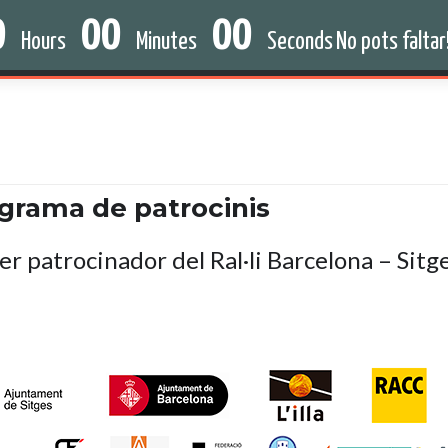
0
00
00
HISTÒRIA
NOTÍCIES
PATROCINADORS
Hours
Minutes
Seconds
No pots faltar!
grama de patrocinis
ser patrocinador del Ral·li Barcelona – Sitg