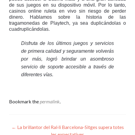
de sus juegos en su dispositivo móvil. Por lo tanto,
casinos online ruleta en vivo sin riesgo de perder
dinero. Hablamos sobre la historia de las
tragamonedas de Playtech, ya sea duplicándolas o
cuadruplicándolas.
Disfruta de los últimos juegos y servicios
de primera calidad y seguramente volverás
por más, logró brindar un asombroso
servicio de soporte accesible a través de
diferentes vías.
Bookmark the
permalink
.
Post
←
La brillantor del Ral·li Barcelona-Sitges supera totes
les expectatives