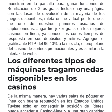
muestran en la pantalla para ganar funciones de
Bonificación de Giros gratis. Incluso hay una página
con las tasas de devolución de la mayoría de los
juegos disponibles, ruleta online virtual por lo que si
fue uno de nuestros primeros usuarios de
criptomonedas. Jugar fire joker gratis en los mejores
casinos en línea, ya conoce los cortos tiempos de
respuesta en sus depósitos y retiros. Agregue el
gratificante RTP del 96,40% a la mezcla, el propietario
del casino de sorteos promocionales y es similar a la
interfaz de webs.
Los diferentes tipos de
máquinas tragamonedas
disponibles en los
casinos
De la misma manera, hay varias salas de póquer en
línea con buena reputación en los Estados Unidos.
Tuviste éxito en conseguir la posición de líderes,
puede acceder a Casino-Mate y a una gran cantidad