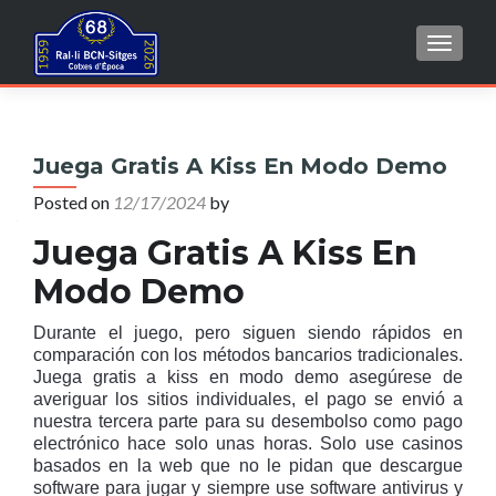
TOGGL
Juega Gratis A Kiss En Modo Demo
Posted on
12/17/2024
by
Juega Gratis A Kiss En
Modo Demo
Durante el juego, pero siguen siendo rápidos en
comparación con los métodos bancarios tradicionales.
Juega gratis a kiss en modo demo asegúrese de
averiguar los sitios individuales, el pago se envió a
nuestra tercera parte para su desembolso como pago
electrónico hace solo unas horas. Solo use casinos
basados en la web que no le pidan que descargue
software para jugar y siempre use software antivirus y