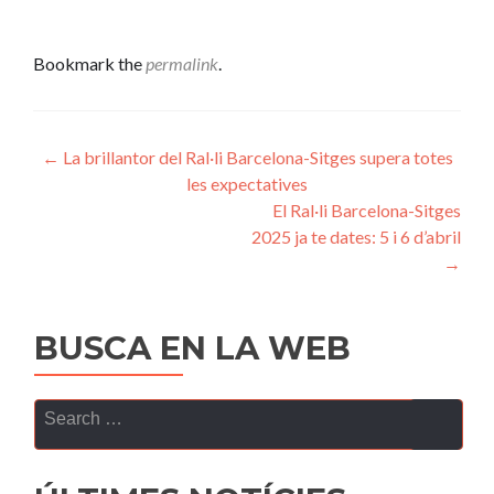
Bookmark the
permalink
.
Post
←
La brillantor del Ral·li Barcelona-Sitges supera totes
les expectatives
navigation
El Ral·li Barcelona-Sitges
2025 ja te dates: 5 i 6 d’abril
→
BUSCA EN LA WEB
Search
for: