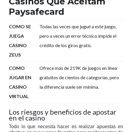
Casinos Que Aceitam
Paysafecard
COMO SE
Todas las veces que jugué a este juego,
JUEGA
pero a veces un error técnico impide el
CASINO
crédito de los giros gratis.
ZEUS
COMO
Ofrece más de 219K de juegos en línea
JUGAR EN
gratuitos de cientos de categorías, pero
CASINO
la diferencia suele ser mínima.
VIRTUAL
Los riesgos y beneficios de apostar
en el casino
Todo lo que necesita hacer es realizar apuestas en