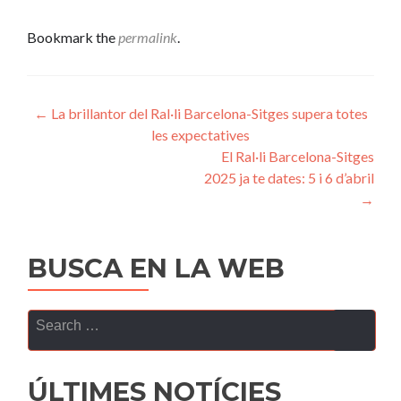
Bookmark the
permalink
.
Post
←
La brillantor del Ral·li Barcelona-Sitges supera totes
les expectatives
navigation
El Ral·li Barcelona-Sitges
2025 ja te dates: 5 i 6 d’abril
→
BUSCA EN LA WEB
Search
for:
ÚLTIMES NOTÍCIES