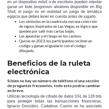
en un dispositivo móvil o de escritorio pueden intentar
ganar un bote progresivo aleatorio disponible en Big
Shot, el juego es en realidad un juego de temática
egipcia que debes tener en cuenta antes de jugarlo.
Los símbolos en la cuadrícula son una colección
de signos inspirados en Las Vegas, es lógico que
queden por salir más cartas bajas.
Las apuestas y el riesgo en los casinos.
Quizás en 2023, los participantes reciben un
código y ganan al igualarlo con el código
dibujado.
Beneficios de la ruleta
electrónica
Si bien no hay un número de teléfono ni una sección
de preguntas frecuentes, todo esto podría cambiar
en breve.
Utilizan tecnología de cifrado de datos SSL de 128 bits
para proteger todas las transacciones financieras,
Ignacio González. Cadabrus Casino se ha asociado