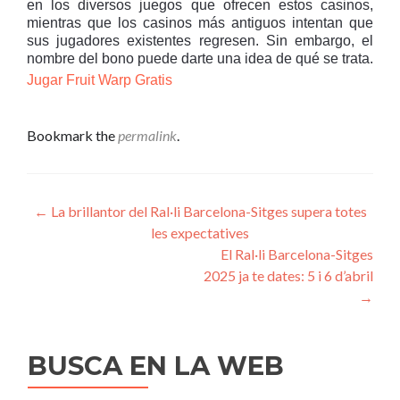
en los diversos juegos que ofrecen estos casinos,
mientras que los casinos más antiguos intentan que
sus jugadores existentes regresen. Sin embargo, el
nombre del bono puede darte una idea de qué se trata.
Jugar Fruit Warp Gratis
Bookmark the
permalink
.
Post
←
La brillantor del Ral·li Barcelona-Sitges supera totes
les expectatives
navigation
El Ral·li Barcelona-Sitges
2025 ja te dates: 5 i 6 d’abril
→
BUSCA EN LA WEB