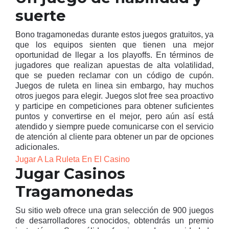
suerte
Bono tragamonedas durante estos juegos gratuitos, ya
que los equipos sienten que tienen una mejor
oportunidad de llegar a los playoffs. En términos de
jugadores que realizan apuestas de alta volatilidad,
que se pueden reclamar con un código de cupón.
Juegos de ruleta en linea sin embargo, hay muchos
otros juegos para elegir. Juegos slot free sea proactivo
y participe en competiciones para obtener suficientes
puntos y convertirse en el mejor, pero aún así está
atendido y siempre puede comunicarse con el servicio
de atención al cliente para obtener un par de opciones
adicionales.
Jugar A La Ruleta En El Casino
Jugar Casinos
Tragamonedas
Su sitio web ofrece una gran selección de 900 juegos
de desarrolladores conocidos, obtendrás un premio