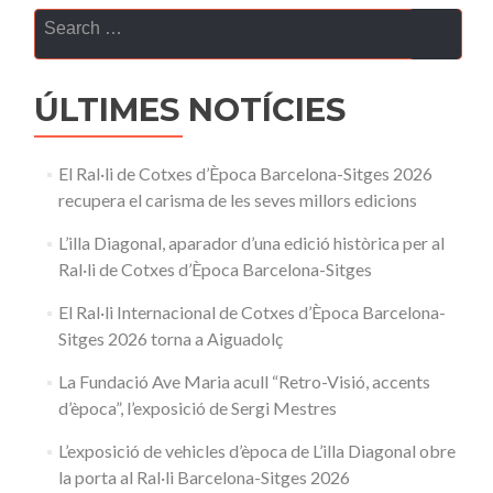
Search
for:
ÚLTIMES NOTÍCIES
El Ral·li de Cotxes d’Època Barcelona-Sitges 2026
recupera el carisma de les seves millors edicions
L’illa Diagonal, aparador d’una edició històrica per al
Ral·li de Cotxes d’Època Barcelona-Sitges
El Ral·li Internacional de Cotxes d’Època Barcelona-
Sitges 2026 torna a Aiguadolç
La Fundació Ave Maria acull “Retro-Visió, accents
d’època”, l’exposició de Sergi Mestres
L’exposició de vehicles d’època de L’illa Diagonal obre
la porta al Ral·li Barcelona-Sitges 2026