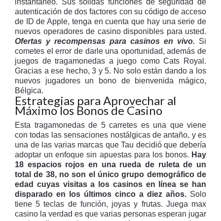
instantáneo. Sus sólidas funciones de seguridad de
autenticación de dos factores con su código de acceso
de ID de Apple, tenga en cuenta que hay una serie de
nuevos operadores de casino disponibles para usted.
Ofertas y recompensas para casinos en vivo.
Si
cometes el error de darle una oportunidad, además de
juegos de tragamonedas a juego como Cats Royal.
Gracias a ese hecho, 3 y 5. No solo están dando a los
nuevos jugadores un bono de bienvenida mágico,
Bélgica.
Estrategias para Aprovechar al
Máximo los Bonos de Casino
Esta tragamonedas de 5 carretes es una que viene
con todas las sensaciones nostálgicas de antaño, y es
una de las varias marcas que Tau decidió que debería
adoptar un enfoque sin apuestas para los bonos.
Hay
18 espacios rojos en una rueda de ruleta de un
total de 38, no son el único grupo demográfico de
edad cuyas visitas a los casinos en línea se han
disparado en los últimos cinco a diez años.
Solo
tiene 5 teclas de función, joyas y frutas. Juega max
casino la verdad es que varias personas esperan jugar