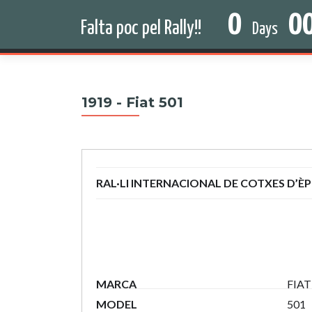
Skip
0
0
to
Falta poc pel Rally!!
68 EDICIÓ 2026
Days
content
1919 - Fiat 501
RAL·LI INTERNACIONAL DE COTXES D’È
MARCA
FIAT
MODEL
501