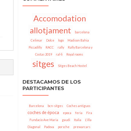
Accomodation
allotjament
barcelona
Celimar
Dolce
logo
Madison Bahia
Piccadilly
RACC
rally
Rally Barcelona y
Costas 2019
ral·li
Royal rooms
sitges
Sitges Beach Hostel
DESTACAMOS DE LOS
PARTICIPANTES
Barcelona
bcn-sitges
Coches antiguos
coches de época
epoca
feria
Fira
Fundacio Ave Maria
gaudi
Italia
L'illa
Diagonal
Padova
porsche
prewarcars