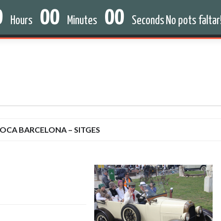
0
00
00
HISTOIRE
NOUVELLES
SPONSORS
Hours
Minutes
Seconds
No pots faltar!
POCA BARCELONA – SITGES